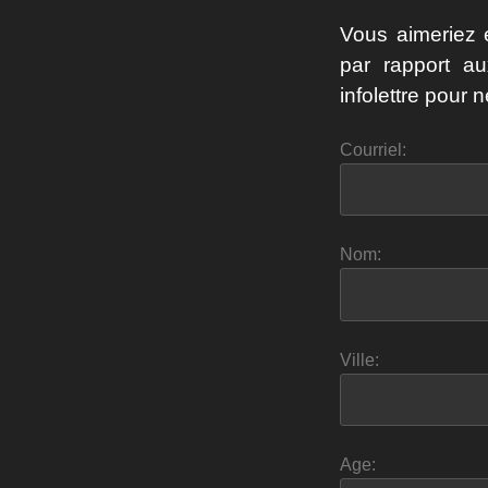
Vous aimeriez 
par rapport a
infolettre pour n
Courriel:
Nom:
Ville:
Age: