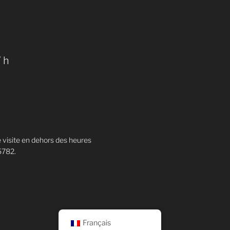
 h
e visite en dehors des heures
5782.
Français