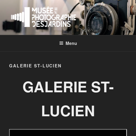
Aller
au
contenu
principal
Menu
GALERIE ST-LUCIEN
GALERIE ST-
LUCIEN