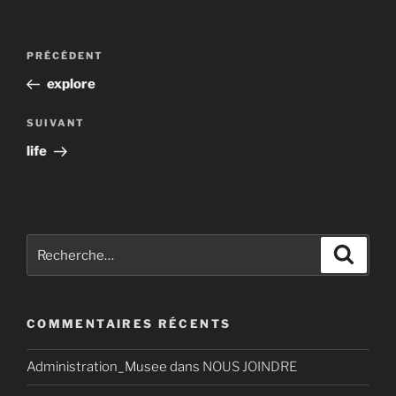
Navigation
Article
PRÉCÉDENT
de
précédent
explore
l’article
Article
SUIVANT
suivant
life
Recherche
Recher
pour
:
COMMENTAIRES RÉCENTS
Administration_Musee
dans
NOUS JOINDRE