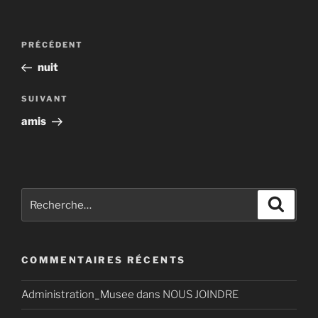
Navigation
Article
PRÉCÉDENT
de
précédent
nuit
l’article
Article
SUIVANT
suivant
amis
Recherche
Recher
pour
:
COMMENTAIRES RÉCENTS
Administration_Musee
dans
NOUS JOINDRE