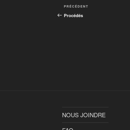
Navigation
Article
PRÉCÉDENT
de
précédent
Procédés
l’article
NOUS JOINDRE