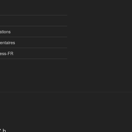
ations
entaires
ress-FR
7 h