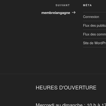
Article
SUIVANT
MÉTA
suivant
membreiangagne
Connexion
Flux des public
Flux des comm
Site de WordP
HEURES D'OUVERTURE
Mercredi au dimanche : 10 h à 1