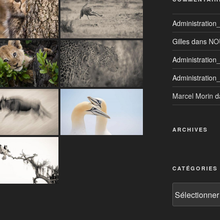
Administratio
Gilles
dans
NO
Administratio
Administratio
Marcel Morin
d
ARCHIVES
CATÉGORIES
Catégories