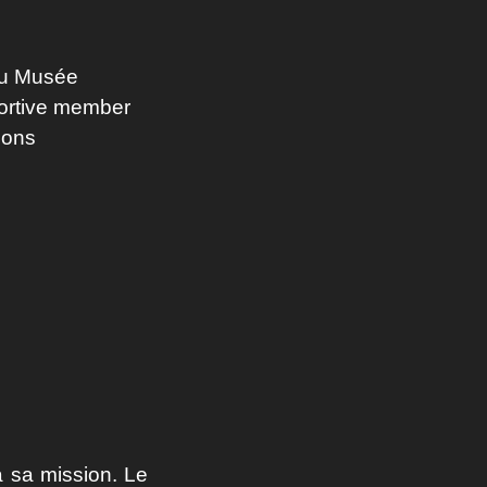
 du Musée
portive member
ions
à sa mission. Le