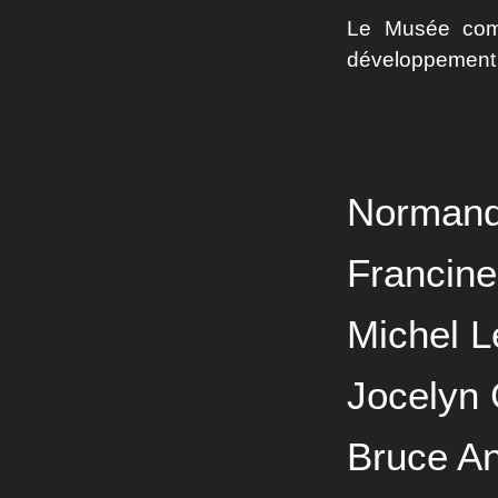
Le Musée comp
développement
Normand
Francine
Michel L
Jocelyn
Bruce A