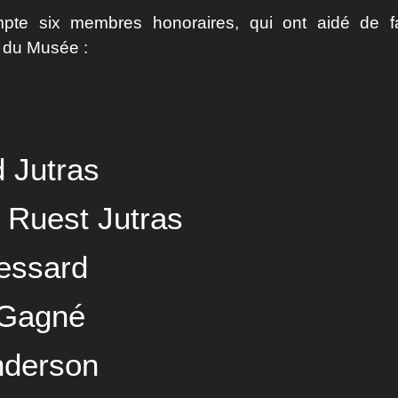
te six membres honoraires, qui ont aidé de f
 du Musée :
 Jutras
 Ruest Jutras
essard
 Gagné
nderson