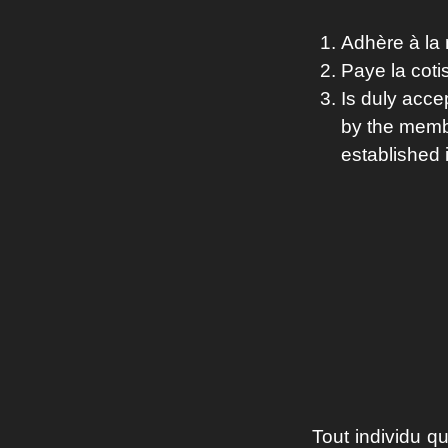
Adhère à la 
Paye la coti
Is duly acce
by the membe
established 
Tout individu q